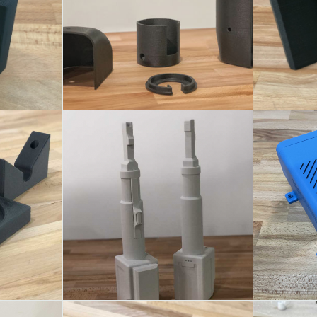
PROTOTIPAZIONE in
SETTOR
IN PACF
ALFAPRO
pet
 DI
MOCKUP PER VERIFICA
CAS
O
ACCESSIBILITA'