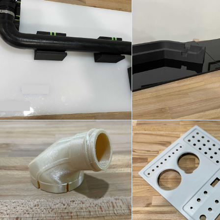
ATTREZZATURA DI
ATTREZZATURA
CONTROLLO
CONTROLL
SETTORE AERONAU
RACCORDO IN ULTEM
CRUSCOTT