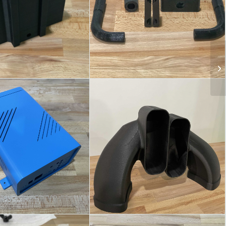
E AUTOMAZIONE -
PROTOTIPAZIONE in TPU
tine in PC-PTB
SETTORE AERONAUTICA -
E PROTOTIPALE
CONVOGLIATORI IN PACF