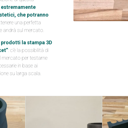
i estremamente
stetici, che potranno
ttenere una perfetta
he andrà sul mercato.
i prodotti la stampa 3D
ket”
: c’è la possibilità di
ul mercato per testarne
ecessarie in base ai
ione su larga scala.