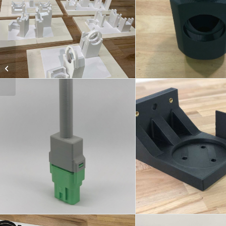
SETTORE AUTOMOTIVE
PROTOTIPAZIONE 
dime di montaggio prototipi
Produzione Piccole
Serie
SETTORE
ATTREZZATURA
COMPONENTISTICA
CONTROLL
copriconnettore in PC-ABS