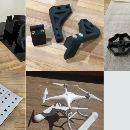
 DI
SETTORE AUTOMAZIONE
PROT
O
TICA -
GALLEGGIANTI PER DRONE
O