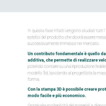
In questa fase infatti vengono studiati tutti i
estetici del prodotto che dovrà essere mess
successivamente immesso nel mercato.
Un contributo fondamentale è quello da
additiva, che permette di realizzare vel
potendo contare su una riproduzione fedele a
modello 3d, lasciando al progettista la massi
forma.
Con la stampa 3D è possibile creare prot
modo facile e più economico.
Grazie alla molteplicità dei materiali a dispo