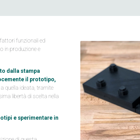
 fattori funzionali ed
o in produzione e
to dalla stampa
ocemente il prototipo,
 quella ideata, tramite
ma libertà di scelta nella
otipi e sperimentare in
sizione di questa