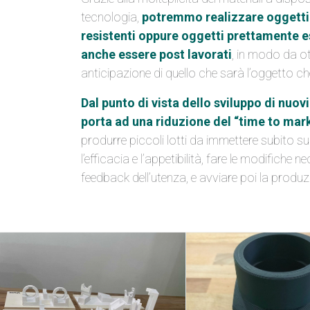
tecnologia,
potremmo realizzare oggett
resistenti oppure oggetti prettamente e
anche essere post lavorati
, in modo da o
anticipazione di quello che sarà l’oggetto c
Dal punto di vista dello sviluppo di nuov
porta ad una riduzione del “time to mar
produrre piccoli lotti da immettere subito s
l’efficacia e l’appetibilità, fare le modifiche n
feedback dell’utenza, e avviare poi la produz