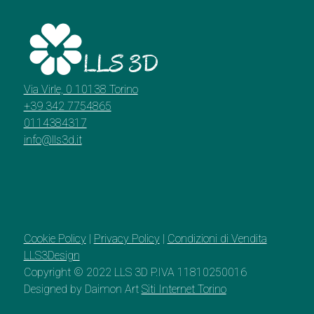
Via Virle, 0 10138 Torino
+39 342 7754865
0114384317
info@lls3d.it
Cookie Policy
|
Privacy Policy
|
Condizioni di Vendita
LLS3Design
Copyright © 2022 LLS 3D P.IVA 11810250016
Designed by Daimon Art
Siti Internet Torino