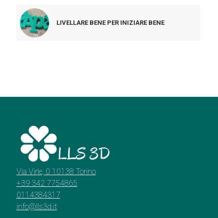
LIVELLARE BENE PER INIZIARE BENE
Via Virle, 0 10138 Torino
+39 342 7754865
0114384317
info@lls3d.it