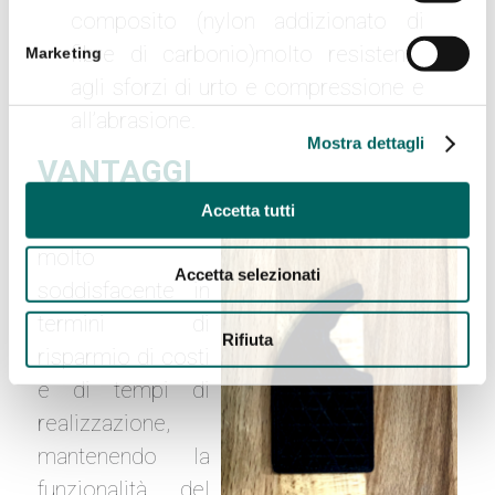
composito (nylon addizionato di
fibre di carbonio)molto resistente
Marketing
agli sforzi di urto e compressione e
all’abrasione.
Mostra dettagli
VANTAGGI
Accetta tutti
Il risultato è stato
molto
Accetta selezionati
soddisfacente in
termini di
Rifiuta
risparmio di costi
e di tempi di
realizzazione,
mantenendo la
funzionalità del