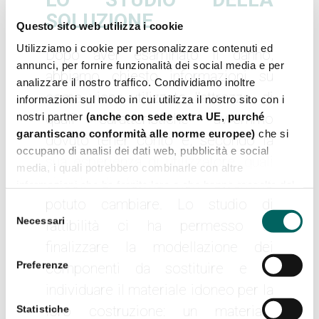
SOLUZIONE
Questo sito web utilizza i cookie
Utilizziamo i cookie per personalizzare contenuti ed
Dopo aver esaminato il danno,
annunci, per fornire funzionalità dei social media e per
abbiamo chiesto informazioni su
analizzare il nostro traffico. Condividiamo inoltre
come viene utilizzato l’attrezzo, di
informazioni sul modo in cui utilizza il nostro sito con i
nostri partner
(anche con sede extra UE, purché
quali caratteristiche avremmo
garantiscano conformità alle norme europee)
che si
dovuto tener conto e, secondo la
occupano di analisi dei dati web, pubblicità e social
sua esperienza di utilizzatore, quali
media, i quali potrebbero combinarle con altre
vincoli di forma non avremmo
informazioni che ha fornito loro o che hanno raccolto dal
suo utilizzo dei loro servizi.
potuto cambiare. Lo studio di
Selezione
Necessari
del
fattibilità ci ha permesso di
consenso
finalizzare la modellazione dei
Preferenze
componenti da sostituire e di
individuare il materiale idoneo per la
loro costruzione: un materiale
Statistiche